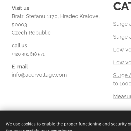
CA
Visit us
Bratri Stefanu 1170, Hradec Kralove,
Surge a
50003
Czech Republic
Surge 
call us
Low vo
+420 491 618 571
Low vol
E-mail
info@acervoltage.com
Surge 
to 100
Measur
We use cookies to enable the proper functioning and security of
the best possible user experience.