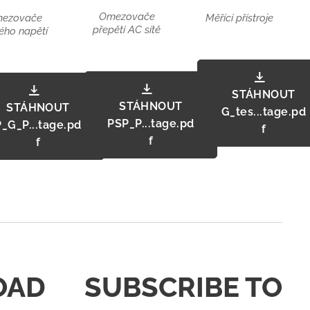
Omezovače
ezovače
Měřící přístroje
přepětí AC sítě
ého napětí
STÁHNOUT
STÁHNOUT
STÁHNOUT
G_tes...tage.pd
PSP_P...tage.pd
P_G_P...tage.pd
f
f
f
OAD
SUBSCRIBE TO