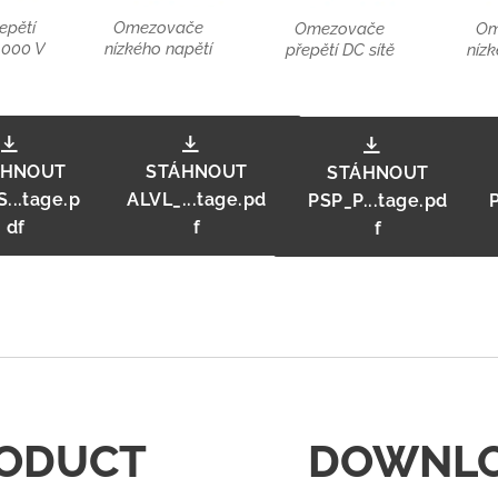
epětí
Omezovače
Omezovače
Om
 000 V
nízkého napětí
přepětí DC sítě
nízk
ÁHNOUT
STÁHNOUT
STÁHNOUT
...tage.p
ALVL_...tage.pd
PSP_P...tage.pd
df
f
f
ODUCT
DOWNL