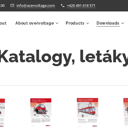
:30
info@acervoltage.com
+420 491 618 571
out
About overvoltage
Products
Downloads
Katalogy, leták