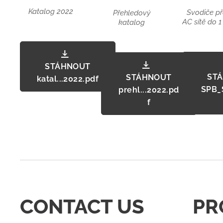
Katalog 2022
Svodiče př
Přehledový
AC sítě do 1
katalog
STÁHNOUT
ST
STÁHNOUT
katal...2022.pdf
SPB_S
prehl...2022.pd
f
CONTACT US
PR