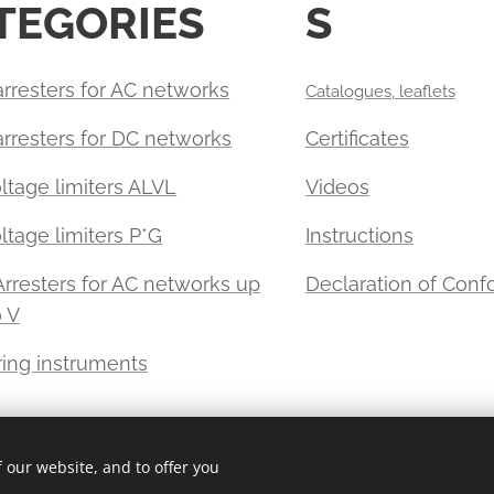
TEGORIES
S
rresters for AC networks
Catalogues, leaflets
arresters for DC networks
Certificates
ltage limiters ALVL
Videos
tage limiters P*G
Instructions
Arresters for AC networks up
Declaration of Con
0 V
ing instruments
 our website, and to offer you