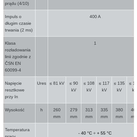
prądu (4/10)
Impuls o
400 A
długim czasie
trwania (2 ms)
Klasa
1
rozładowania
linii zgodnie z
ČSN EN
60099-4
Napięcie
Ures
≤ 81 kV
≤ 90
≤ 108
≤ 117
≤ 135
≤ 1
resztkowe
kV
kV
kV
kV
kV
przy In
Wysokość
h
260
279
313
335
380
40
mm
mm
mm
mm
mm
m
Temperatura
- 40 °C ÷ + 55 °C
pracy