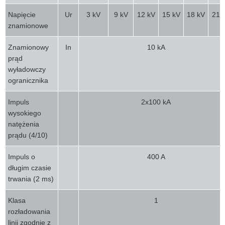
Napięcie
Ur
3 kV
9 kV
12 kV
15 kV
18 kV
21 
znamionowe
Znamionowy
In
10 kA
prąd
wyładowczy
ogranicznika
Impuls
2x100 kA
wysokiego
natężenia
prądu (4/10)
Impuls o
400 A
długim czasie
trwania (2 ms)
Klasa
1
rozładowania
linii zgodnie z