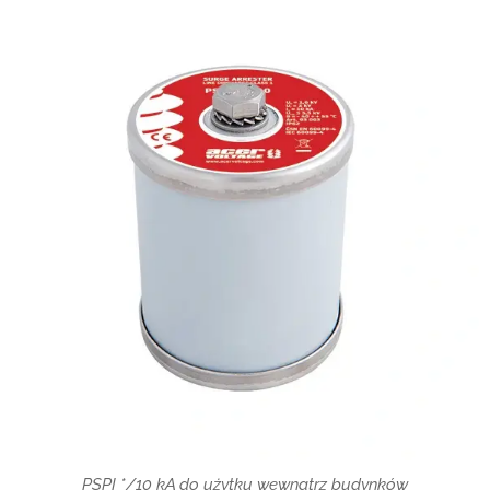
PSPI */10 kA do użytku wewnątrz budynków