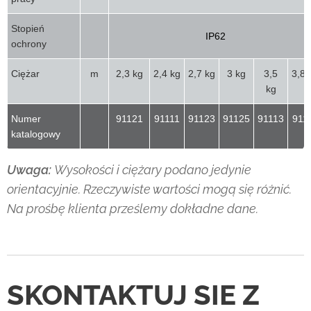
Stopień
IP62
ochrony
Ciężar
m
2,3 kg
2,4 kg
2,7 kg
3 kg
3,5
3,8 
kg
Numer
91121
91111
91123
91125
91113
911
katalogowy
Uwaga:
Wysokości i ciężary podano jedynie
orientacyjnie. Rzeczywiste wartości mogą się różnić.
Na prośbę klienta prześlemy dokładne dane.
SKONTAKTUJ SIE Z