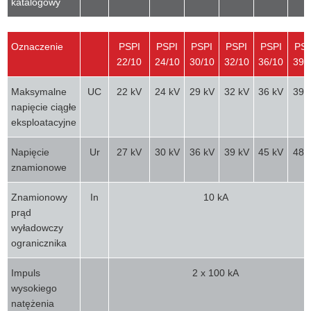
katalogowy
Oznaczenie
PSPI
PSPI
PSPI
PSPI
PSPI
PSP
22/10
24/10
30/10
32/10
36/10
39/
Maksymalne
UC
22 kV
24 kV
29 kV
32 kV
36 kV
39 
napięcie ciągłe
eksploatacyjne
Napięcie
Ur
27 kV
30 kV
36 kV
39 kV
45 kV
48 
znamionowe
Znamionowy
In
10 kA
prąd
wyładowczy
ogranicznika
Impuls
2 x 100 kA
wysokiego
natężenia