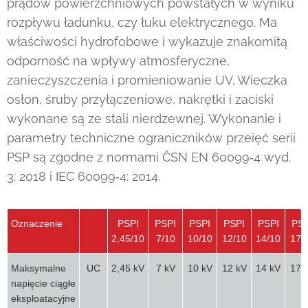
prądów powierzchniowych powstałych w wyniku
rozpływu ładunku, czy łuku elektrycznego. Ma
właściwości hydrofobowe i wykazuje znakomitą
odporność na wpływy atmosferyczne,
zanieczyszczenia i promieniowanie UV. Wieczka
osłon, śruby przyłączeniowe, nakrętki i zaciski
wykonane są ze stali nierdzewnej. Wykonanie i
parametry techniczne ograniczników przeięć serii
PSP są zgodne z normami ČSN EN 60099‑4 wyd.
3: 2018 i IEC 60099‑4: 2014.
Oznaczenie
PSPI
PSPI
PSPI
PSPI
PSPI
PSP
2,45/10
7/10
10/10
12/10
14/10
17/
Maksymalne
UC
2,45 kV
7 kV
10 kV
12 kV
14 kV
17 
napięcie ciągłe
eksploatacyjne