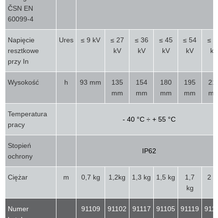
ČSN EN
60099-4
Napięcie
Ures
≤ 9 kV
≤ 27
≤ 36
≤ 45
≤ 54
≤ 6
resztkowe
kV
kV
kV
kV
kV
przy In
Wysokość
h
93 mm
135
154
180
195
21
mm
mm
mm
mm
m
Temperatura
- 40 °C ÷ + 55 °C
pracy
Stopień
IP62
ochrony
Ciężar
m
0,7 kg
1,2kg
1,3 kg
1,5 kg
1,7
2 k
kg
Numer
91109
91102
91117
91105
91119
911