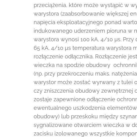
przeciążenia, które może wystąpić w w
warystora (zaabsorbowanie większej en
napięcia eksploatacyjnego ponad wart
indukowanego uderzeniem pioruna w naj
warystora wynosi 100 kA, 4/10 µs. Prz
65 kA, 4/10 µs temperatura warystora m
rozłączenie odłącznika. Rozłączenie j
wieczka na spodzie obudowy ochronnik
(np. przy przekroczeniu maks. natężen
warystor może zostać wyrwany z tulei 
czy zniszczenia obudowy zewnętrznej 
zostaje zapewnione odłączenie ochronn
ewentualnego uszkodzenia elementów w
obudowy) lub przeskoku między szynami
sygnalizowane otwarciem wieczka w do
zacisku izolowanego wszystkie kompon