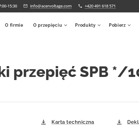
7:00-15:30
info@acervoltage.com
+420 491 618 571
O firmie
O przepięciu
Produkty
Pobierz
ki przepięć
SPB */10
Karta techniczna
Dekl