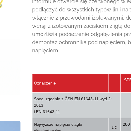
informuje otwarcie się czerwonego wi
podłączyć do wszystkich typów linii n
włącznie z przewodami izolowanymi; do
wersji z izolowanym zaciskiem z igłą d
umożliwia podłączenie odgałęzienia p
demontaż ochronnika pod napięciem, 
napięciem.
SPB
Oznaczenie
Spec. zgodnie z ČSN EN 61643-11 wyd.2:
2013
i EN 61643-11
Najwyższe napięcie ciągłe
280 
UC
eksploatacyjne