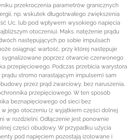
yniku przekroczenia parametrów granicznych
ergii, np. wskutek długotrwałego zwiększenia
ość Uc, lub pod wpływem wysokiego napięcia
bliższym otoczeniu). Maks. natężenie prądu
y dwóch następujących po sobie impulsach
oże osiągnąć wartość, przy której następuje
est sygnalizowane poprzez otwarcie czerwonego
a przepięciowego. Podczas przebicia warystora
ia prądu stromo narastającym impulsem) sam
obudowy przez prąd zwarciowy, bez naruszenia,
ochronnika przepięciowego. W ten sposób
ika beznapięciowego od sieci bez
 jego otoczeniu (z wyjątkiem części dolnej
 w rozdzielni. Odłączenie jest ponownie
lnej części obudowy. W przypadku użycia
enty pod napięciem pozostają izolowane i