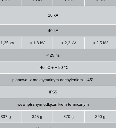
10 kA
40 kA
 1,25 kV
< 1,8 kV
< 2,2 kV
< 2,5 kV
< 25 ns
- 40 °C ÷ + 80 °C
pionowa, z maksymalnym odchyleniem ± 45°
IP55
wewnętrznym odłącznikiem termicznym
337 g
345 g
370 g
390 g