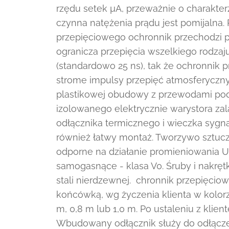
rzędu setek µA, przeważnie o charakt
czynna natężenia prądu jest pomijalna.
przepięciowego ochronnik przechodzi p
ogranicza przepięcia wszelkiego rodzaju
(standardowo 25 ns), tak że ochronnik 
strome impulsy przepięć atmosferyczny
plastikowej obudowy z przewodami pod
izolowanego elektrycznie warystora z
odłącznika termicznego i wieczka sygna
również łatwy montaż. Tworzywo sztuc
odporne na działanie promieniowania U
samogasnące - klasa V0. Śruby i nakrę
stali nierdzewnej. chronnik przepięcio
końcówką, wg życzenia klienta w kolorz
m, 0,8 m lub 1,0 m. Po ustaleniu z klie
Wbudowany odłącznik służy do odłączen