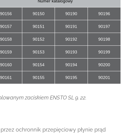
Numer katalogowy
90156
90150
90190
90196
90157
90151
90191
90197
90158
90152
90192
90198
90159
90153
90193
90199
90160
90154
90194
90200
90161
90155
90195
90201
zolowanym zaciskiem ENSTO SL 9. 22.
 przez ochronnik przepięciowy płynie prąd