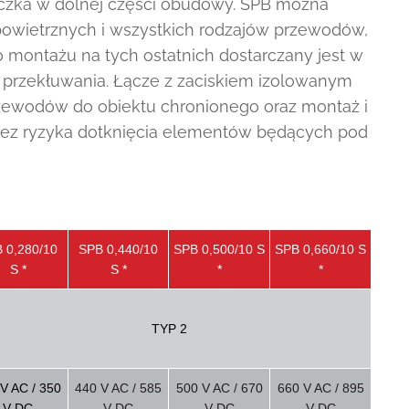
eczka w dolnej części obudowy. SPB można
apowietrznych i wszystkich rodzajów przewodów,
 montażu na tych ostatnich dostarczany jest w
o przekłuwania. Łącze z zaciskiem izolowanym
rzewodów do obiektu chronionego oraz montaż i
bez ryzyka dotknięcia elementów będących pod
 0,280/10
SPB 0,440/10
SPB 0,500/10 S
SPB 0,660/10 S
S *
S *
*
*
TYP 2
V AC / 350
440 V AC / 585
500 V AC / 670
660 V AC / 895
V DC
V DC
V DC
V DC