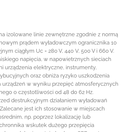
 na izolowane linie zewnętrzne zgodnie z normą
ionowym prądem wyładowczym ogranicznika 10
nym ciągłym Uc = 280 V, 440 V, 500 V i 660 V.
iskiego napięcia, w napowietrznych sieciach
i urządzenia elektryczne, instrumenty,
rybucyjnych oraz obniża ryzyko uszkodzenia
h urządzeń w wyniku przepięć atmosferycznych
nego o częstotliwości od 48 do 62 Hz.
przed destrukcyjnym działaniem wyładowań
 Zalecane jest ich stosowanie w miejscach
rednim, np. poprzez lokalizację lub
 ochronnika wskutek dużego przepięcia