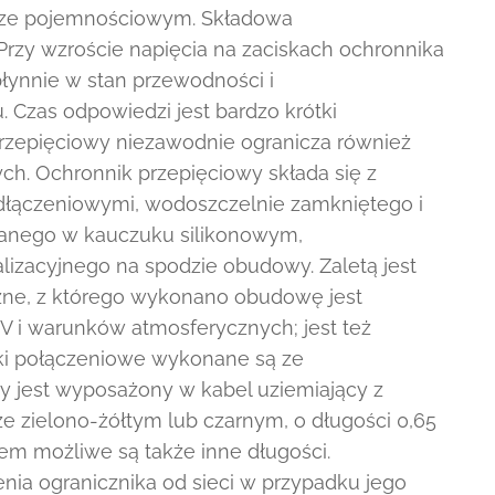
erze pojemnościowym. Składowa
 Przy wzroście napięcia na zaciskach ochronnika
łynnie w stan przewodności i
. Czas odpowiedzi jest bardzo krótki
przepięciowy niezawodnie ogranicza również
ch. Ochronnik przepięciowy składa się z
łączeniowymi, wodoszczelnie zamkniętego i
alanego w kauczuku silikonowym,
lizacyjnego na spodzie obudowy. Zaletą jest
zne, z którego wykonano obudowę jest
V i warunków atmosferycznych; jest też
tki połączeniowe wykonane są ze
wy jest wyposażony w kabel uziemiający z
e zielono-żółtym lub czarnym, o długości 0,65
ntem możliwe są także inne długości.
ia ogranicznika od sieci w przypadku jego