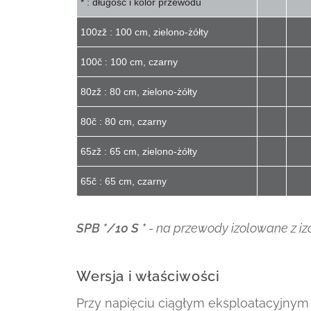
* : długość i kolor przewodu
100zž : 100 cm, zielono-żółty
100č : 100 cm, czarny
80zž : 80 cm, zielono-żółty
80č : 80 cm, czarny
65zž : 65 cm, zielono-żółty
65č : 65 cm, czarny
SPB */10 S *
- na przewody izolowane z i
Wersja i właściwości
Przy napięciu ciągłym eksploatacyjnym