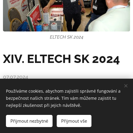
ELTECH SK 2024
XIV. ELTECH SK 2024
07.07.2024
Děkujeme za Vaši návštěvu na konferenci ELTECH
Používáme cookies, abychom zajistili správné fungování a
SK 2024 a těšíme se na další spolupráci s Vámi.
bezpečnost našich stránek. Tím vám můžeme zajistit tu
nejlepší zkušenost při jejich návštěvě.
Přijmout nezbytné
Přijmout vše