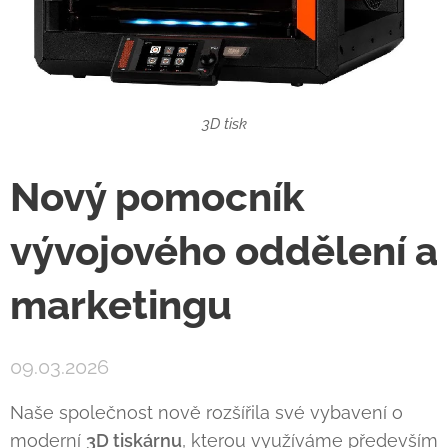
3D tisk
Nový pomocník
vývojového oddělení a
marketingu
09.03.2026
Naše společnost nově rozšířila své vybavení o
moderní
3D tiskárnu
, kterou využíváme především