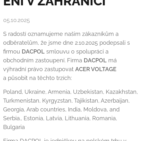
ENÍ V ZAHRANIČÍ
05.10.2025
S radostí oznamujeme našim zákazníkům a
odběratelům, že jsme dne 2.10.2025 podepsali s
firmou
DACPOL
smlouvu o spolupráci a
obchodním zastoupení. Firma
DACPOL
má
výhradní právo zastupovat
ACER VOLTAG
E
a působit na těchto trzích:
Poland, Ukraine, Armenia, Uzbekistan, Kazakhstan,
Turkmenistan, Kyrgyzstan, Tajikistan, Azerbaijan,
Georgia, Arab countries, India, Moldova, and
Serbia., Estonia, Latvia, Lithuania, Romania,
Bulgaria
Firma DACPOL je jedničkou na polském trhu v